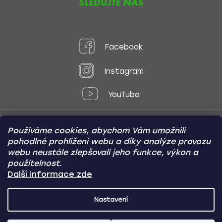
SLEDUJTE NÁS
Facebook
Instagram
YouTube
Používáme cookies, abychom Vám umožnili
Způsoby platby:
pohodlné prohlížení webu a díky analýze provozu
Online
Převod
Dobírka
webu neustále zlepšovali jeho funkce, výkon a
použitelnost.
Způsoby dopravy:
Další informace zde
Nastavení
CARVIN AUTODOPLŇKY
Copyright (c) 2012 -
2026
- Všechna