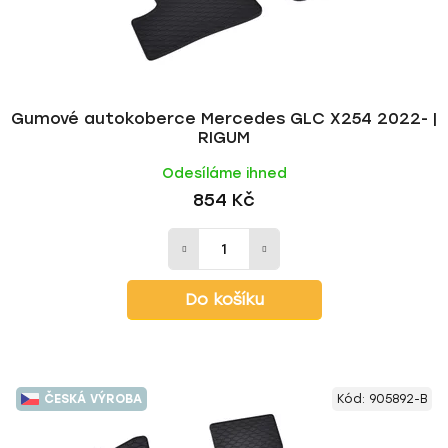
Gumové autokoberce Mercedes GLC X254 2022- |
RIGUM
Odesíláme ihned
854 Kč
Do košíku
ČESKÁ VÝROBA
Kód:
905892-B