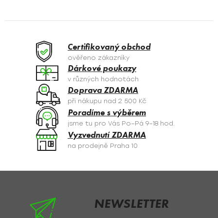
l
á
d
a
Certifikovaný obchod
c
ověřeno zákazníky
í
Dárkové poukazy
p
v různých hodnotách
r
Doprava ZDARMA
v
při nákupu nad 2 500 Kč
k
Poradíme s výběrem
y
jsme tu pro Vás Po–Pá 9–18 hod.
v
Vyzvednutí ZDARMA
ý
na prodejně Praha 10
p
i
s
Z
u
á
p
NEWSLETTER
a