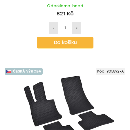
Odesíláme ihned
821 Kč
Do košíku
ČESKÁ VÝROBA
Kód:
905892-A