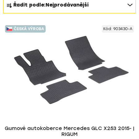
Ř
Řadit podle:
Nejprodávanější
a
z
V
e
ČESKÁ VÝROBA
Kód:
903430-A
ý
n
p
í
i
p
s
r
p
o
r
d
o
u
d
k
u
t
k
ů
t
ů
Gumové autokoberce Mercedes GLC X253 2015- |
RIGUM