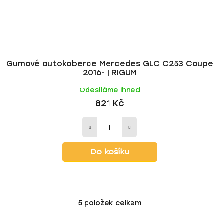
Gumové autokoberce Mercedes GLC C253 Coupe
2016- | RIGUM
Odesíláme ihned
821 Kč
Do košíku
5
položek celkem
O
v