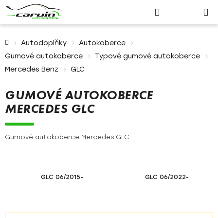
Nákupn
Přejít
Hledat
Přihlášení
na
košík
obsah
Domů
Autodoplňky
Autokoberce
Gumové autokoberce
Typové gumové autokoberce
Mercedes Benz
GLC
GUMOVÉ AUTOKOBERCE
MERCEDES GLC
Gumové autokoberce Mercedes GLC
GLC 06/2015-
GLC 06/2022-