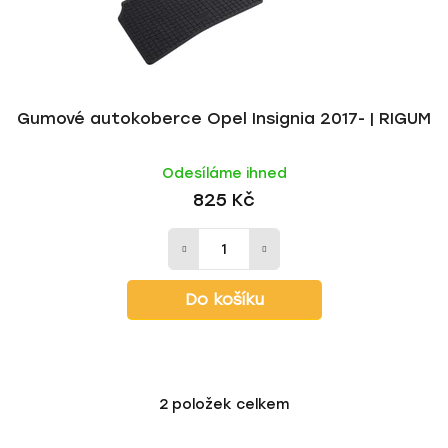
Gumové autokoberce Opel Insignia 2017- | RIGUM
Odesíláme ihned
825 Kč
Do košíku
2
položek celkem
O
v