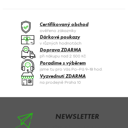
l
á
d
a
Certifikovaný obchod
c
ověřeno zákazníky
í
Dárkové poukazy
p
v různých hodnotách
r
Doprava ZDARMA
v
při nákupu nad 2 500 Kč
k
Poradíme s výběrem
y
jsme tu pro Vás Po–Pá 9–18 hod.
v
Vyzvednutí ZDARMA
ý
na prodejně Praha 10
p
i
s
Z
u
á
p
NEWSLETTER
a
Nezmeškejte žádné novinky či slevy!