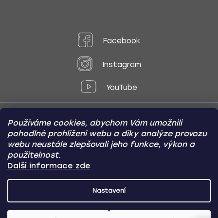
Facebook
Instagram
YouTube
Používáme cookies, abychom Vám umožnili
Způsoby platby:
pohodlné prohlížení webu a díky analýze provozu
Online
Převod
Dobírka
webu neustále zlepšovali jeho funkce, výkon a
použitelnost.
Způsoby dopravy:
Další informace zde
Nastavení
CARVIN AUTODOPLŇKY
Copyright (c) 2012 -
2026
- Všechna