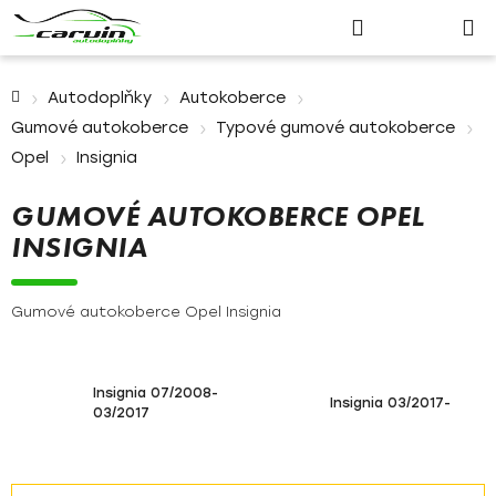
Nákupn
Přejít
Hledat
Přihlášení
na
košík
obsah
Domů
Autodoplňky
Autokoberce
Gumové autokoberce
Typové gumové autokoberce
Opel
Insignia
GUMOVÉ AUTOKOBERCE OPEL
INSIGNIA
Gumové autokoberce Opel Insignia
Insignia 07/2008-
Insignia 03/2017-
03/2017