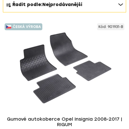
Ř
Řadit podle:
Nejprodávanější
a
z
V
e
ČESKÁ VÝROBA
Kód:
901931-B
ý
n
p
í
i
p
s
r
p
o
r
d
o
u
d
k
u
t
k
ů
t
ů
Gumové autokoberce Opel Insignia 2008-2017 |
RIGUM