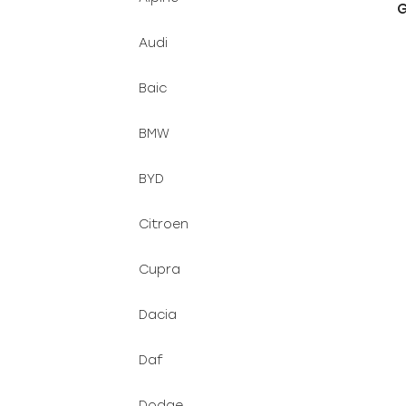
G
u
e
k
l
Audi
t
ů
Baic
BMW
BYD
Citroen
Cupra
Dacia
Daf
Dodge