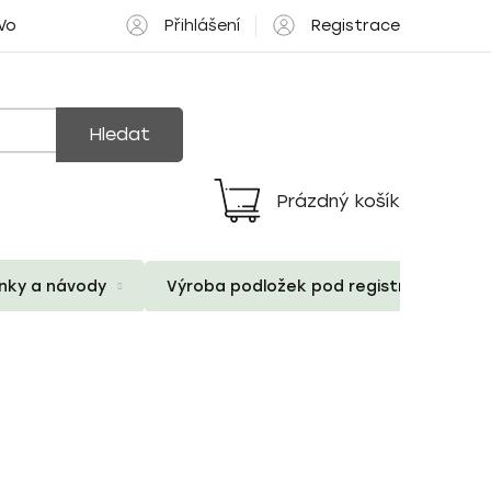
Přihlášení
Registrace
 Volné pozice
Hledat
Prázdný košík
Nákupní
košík
ánky a návody
Výroba podložek pod registrační znač