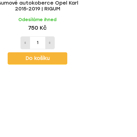
umové autokoberce Opel Karl
2015-2019 | RIGUM
Odesíláme ihned
750 Kč
Do košíku
O
v
l
á
d
a
c
í