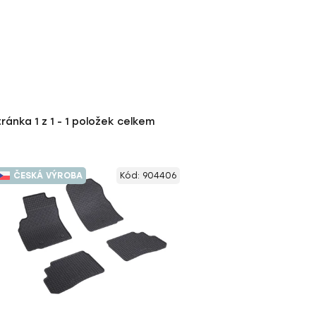
tránka
1
z
1
-
1
položek celkem
ČESKÁ VÝROBA
Kód:
904406