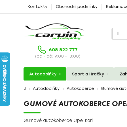
Přejít
Kontakty
Obchodní podmínky
Reklamac
na
obsah
608 822 777
(po - pá: 9:00 - 18:00)
Autodoplňky
Sport a Hračky
Zah
Domů
Autodoplňky
Autokoberce
Gumové aut
GUMOVÉ AUTOKOBERCE OPEL
Gumové autokoberce Opel Karl