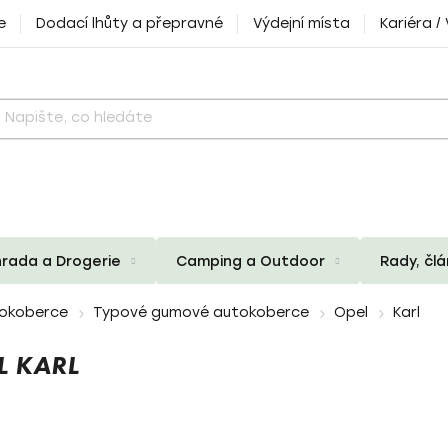
e
Dodací lhůty a přepravné
Výdejní místa
Kariéra /
rada a Drogerie
Camping a Outdoor
Rady, čl
okoberce
Typové gumové autokoberce
Opel
Karl
 KARL