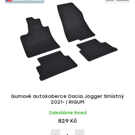
ý
n
p
í
i
p
s
r
p
o
r
d
o
u
d
k
u
t
k
ů
t
ů
Gumové autokoberce Dacia Jogger 5místný
2021- | RIGUM
Odesíláme ihned
829 Kč