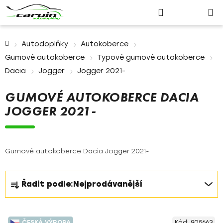
Nákupn
Přejít
Hledat
Přihlášení
na
košík
obsah
Domů
Autodoplňky
Autokoberce
Gumové autokoberce
Typové gumové autokoberce
Dacia
Jogger
Jogger 2021-
GUMOVÉ AUTOKOBERCE DACIA
JOGGER 2021-
Gumové autokoberce Dacia Jogger 2021-
Ř
Řadit podle:
Nejprodávanější
a
z
V
e
ČESKÁ VÝROBA
Kód:
905663