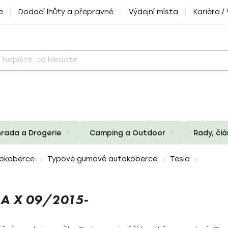
e
Dodací lhůty a přepravné
Výdejní místa
Kariéra /
rada a Drogerie
Camping a Outdoor
Rady, čl
okoberce
Typové gumové autokoberce
Tesla
A X 09/2015-