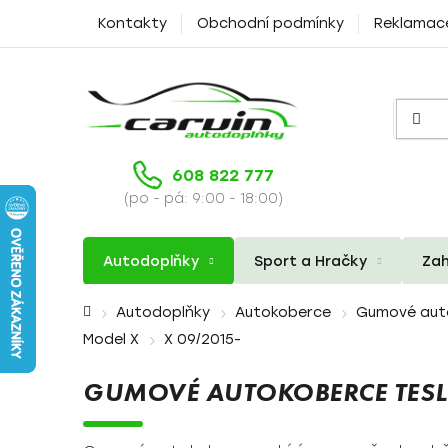
Přejít
Kontakty
Obchodní podmínky
Reklamac
na
obsah
608 822 777
(po - pá: 9:00 - 18:00)
Autodoplňky
Sport a Hračky
Zah
Domů
Autodoplňky
Autokoberce
Gumové aut
Model X
X 09/2015-
GUMOVÉ AUTOKOBERCE TESL