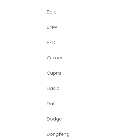
t
ů
Baic
BMW
BYD
Citroen
Cupra
Dacia
Daf
Dodge
Dongfeng