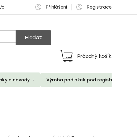
Přihlášení
Registrace
 Volné pozice
Hledat
Prázdný košík
Nákupní
košík
ánky a návody
Výroba podložek pod registrační znač