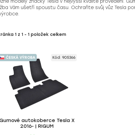
é modely značky Tesla v nejvyšší kvalitě provedení. Gum
údržba Vám ušetří spoustu času. Ochraňte svůj vůz Tesla 
výrobce.
tránka
1
z
1
-
1
položek celkem
ČESKÁ VÝROBA
Kód:
905366
Gumové autokoberce Tesla X
2016- | RIGUM