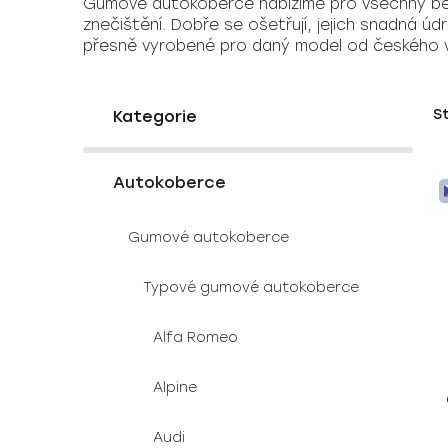
Gumové autokoberce nabízíme pro všechny běžn
znečištění. Dobře se ošetřují, jejich snadná 
přesně vyrobené pro daný model od českého 
P
K
Přeskočit
S
a
o
kategorie
t
s
e
V
t
g
Autokoberce
ý
r
o
p
a
r
Gumové autokoberce
i
i
n
e
s
n
Typové gumové autokoberce
p
í
r
p
Alfa Romeo
o
a
d
n
Alpine
u
e
k
l
Audi