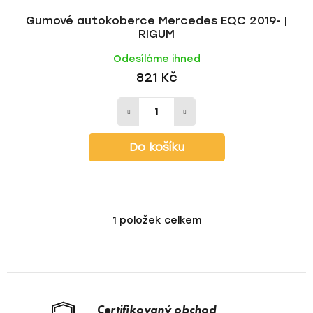
ů
Gumové autokoberce Mercedes EQC 2019- |
RIGUM
Odesíláme ihned
821 Kč
Do košíku
1
položek celkem
O
v
l
á
d
a
Certifikovaný obchod