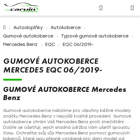
Nákupn
Přejít
Hledat
Přihlášení
na
košík
obsah
Domů
Autodoplňky
Autokoberce
Gumové autokoberce
Typové gumové autokoberce
Mercedes Benz
EQC
EQC 06/2019-
GUMOVÉ AUTOKOBERCE
MERCEDES EQC 06/2019-
GUMOVÉ AUTOKOBERCE Mercedes
Benz
Gumové autokoberce nabízíme pro všechny běžné modely
značky Mercedes Benz v nejvyšší kvalitě provedení. Gumové
autokoberce chrání Váš Mercedes Benz proti znečištění.
Dobře se ošetřují, jejich snadná údržba Vám ušetří spoustu
času. Ochraňte svůj vůz Mercedes Benz pomocí gumových
koberců, které jsou přesně vyrobené pro daný model od