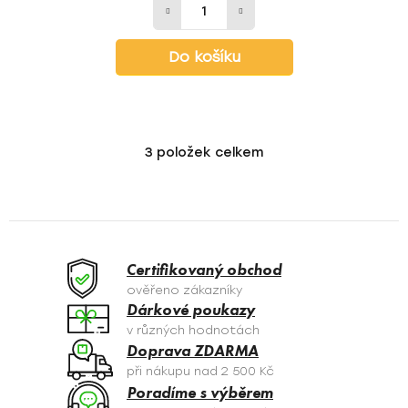
Do košíku
3
položek celkem
O
v
l
á
d
a
Certifikovaný obchod
c
ověřeno zákazníky
í
Dárkové poukazy
p
v různých hodnotách
r
Doprava ZDARMA
v
při nákupu nad 2 500 Kč
k
Poradíme s výběrem
y