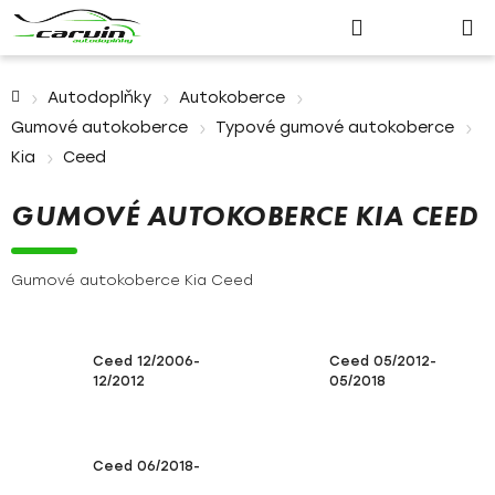
Nákupn
Přejít
Hledat
Přihlášení
na
košík
obsah
Domů
Autodoplňky
Autokoberce
Gumové autokoberce
Typové gumové autokoberce
Kia
Ceed
GUMOVÉ AUTOKOBERCE KIA CEED
Gumové autokoberce Kia Ceed
Ceed 12/2006-
Ceed 05/2012-
12/2012
05/2018
Ceed 06/2018-