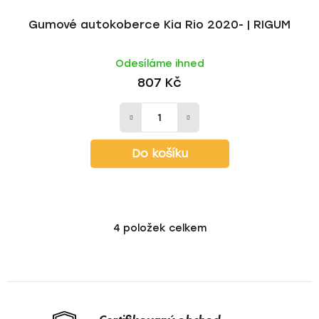
Gumové autokoberce Kia Rio 2020- | RIGUM
Odesíláme ihned
807 Kč
Do košíku
4
položek celkem
O
v
l
á
d
a