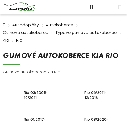
Nákupn
Přejít
Hledat
Přihlášení
na
košík
obsah
Domů
Autodoplňky
Autokoberce
Gumové autokoberce
Typové gumové autokoberce
Kia
Rio
GUMOVÉ AUTOKOBERCE KIA RIO
Gumové autokoberce Kia Rio
Rio 03/2005-
Rio 06/2011-
10/2011
12/2016
Rio 01/2017-
Rio 08/2020-