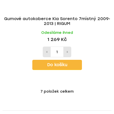
Gumové autokoberce Kia Sorento 7místný 2009-
2013 | RIGUM
Odesíláme ihned
1 269 Kč
Do košíku
7
položek celkem
O
v
l
á