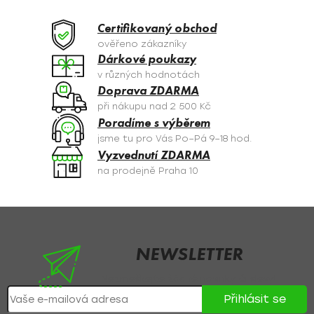
d
a
Certifikovaný obchod
c
ověřeno zákazníky
í
Dárkové poukazy
p
v různých hodnotách
r
Doprava ZDARMA
v
při nákupu nad 2 500 Kč
k
Poradíme s výběrem
y
jsme tu pro Vás Po–Pá 9–18 hod.
v
Vyzvednutí ZDARMA
ý
na prodejně Praha 10
p
i
s
Z
u
á
p
NEWSLETTER
a
Nezmeškejte žádné novinky či slevy!
t
Přihlásit se
í