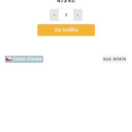
473 Kč
Do košíku
ČESKÁ VÝROBA
Kód:
901474