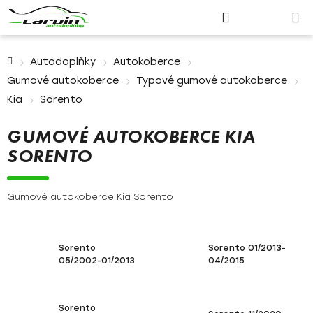
Nákupn
Přejít
Hledat
Přihlášení
na
košík
obsah
Domů
Autodoplňky
Autokoberce
Gumové autokoberce
Typové gumové autokoberce
Kia
Sorento
GUMOVÉ AUTOKOBERCE KIA
SORENTO
Gumové autokoberce Kia Sorento
Sorento
Sorento 01/2013-
05/2002-01/2013
04/2015
Sorento