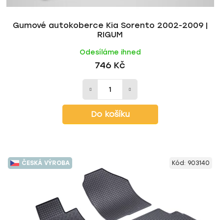
t
ů
Gumové autokoberce Kia Sorento 2002-2009 |
RIGUM
Odesíláme ihned
746 Kč
Do košíku
ČESKÁ VÝROBA
Kód:
903140