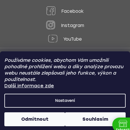
Facebook
Instagram
YouTube
Používáme cookies, abychom Vám umožnili
Způsoby platby:
pohodlné prohlížení webu a díky analýze provozu
Online
Převod
Dobírka
webu neustále zlepšovali jeho funkce, výkon a
použitelnost.
Způsoby dopravy:
Další informace zde
Nastavení
CARVIN AUTODOPLŇKY
Copyright (c) 2012 -
2026
- Všechna
práva vyhrazena
Odmítnout
Souhlasím
Vytvořil Shoptet
/
Nakódoval Pavel Kuneš
Zobrazit