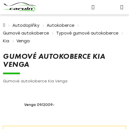
Nákupn
Přejít
Hledat
Přihlášení
na
košík
obsah
Domů
Autodoplňky
Autokoberce
Gumové autokoberce
Typové gumové autokoberce
Kia
Venga
GUMOVÉ AUTOKOBERCE KIA
VENGA
Gumové autokoberce Kia Venga
Venga 09/2009-