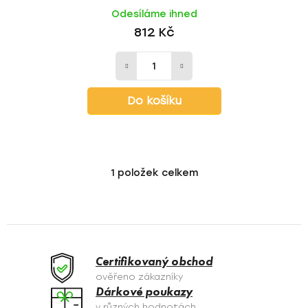
Odesíláme ihned
812 Kč
Do košíku
1
položek celkem
O
v
l
á
d
a
Certifikovaný obchod
c
ověřeno zákazníky
í
Dárkové poukazy
p
v různých hodnotách