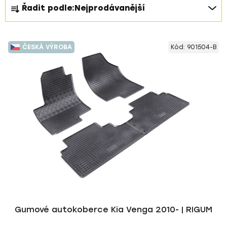
Ř
Řadit podle:
Nejprodávanější
a
z
V
e
ČESKÁ VÝROBA
Kód:
901504-B
ý
n
p
í
i
p
s
r
p
o
r
d
o
u
d
k
u
t
k
ů
t
ů
Gumové autokoberce Kia Venga 2010- | RIGUM