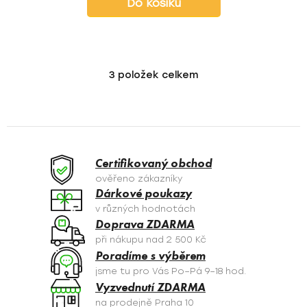
Do košíku
3
položek celkem
O
v
l
á
d
a
Certifikovaný obchod
c
ověřeno zákazníky
í
Dárkové poukazy
p
v různých hodnotách
r
Doprava ZDARMA
v
při nákupu nad 2 500 Kč
k
Poradíme s výběrem
y
jsme tu pro Vás Po–Pá 9–18 hod.
v
Vyzvednutí ZDARMA
ý
na prodejně Praha 10