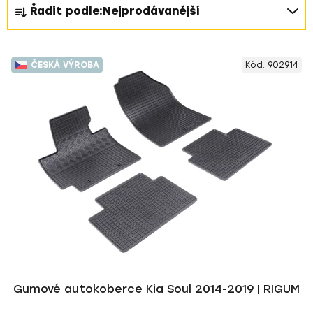
Ř
Řadit podle:
Nejprodávanější
a
z
V
e
ČESKÁ VÝROBA
Kód:
902914
ý
n
p
í
i
p
s
r
p
o
r
d
o
u
d
k
u
t
k
ů
t
ů
Gumové autokoberce Kia Soul 2014-2019 | RIGUM