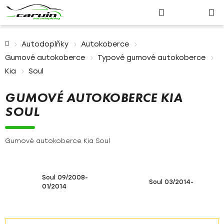
Nákupn
Přejít
Hledat
Přihlášení
na
košík
obsah
Domů
Autodoplňky
Autokoberce
Gumové autokoberce
Typové gumové autokoberce
Kia
Soul
GUMOVÉ AUTOKOBERCE KIA
SOUL
Gumové autokoberce Kia Soul
Soul 09/2008-
Soul 03/2014-
01/2014